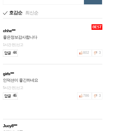
호감순
최신순
BEST
chhe***
좋은정보감사합니다
1시간 전 | 신고
44
802
3
girls***
인덕션이 좋긴하네요
5시간 전 | 신고
46
786
3
Jucy8***