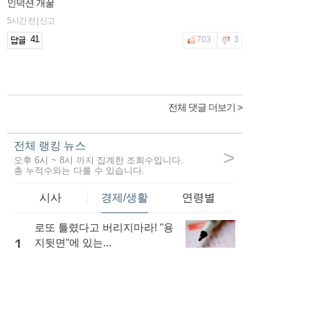
인덕션 개꿀
5시간 전 | 신고
41
703
3
전체 댓글 더보기 >
전체 랭킹 뉴스
>
오후 6시 ~ 8시 까지 집계한 조회수입니다.
총 누적수와는 다를 수 있습니다.
시사
경제/생활
연령별
로또 틀렸다고 버리지마라! "용
1
지뒷면"에 있는...
64,878
내 소득이 적더라도 저금리로
대출을 받는...