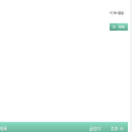
이 게시물을
목록
제목
글쓴이
조회 수