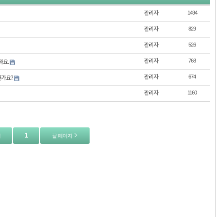
관리자
1494
관리자
829
관리자
526
관리자
와요.
768
관리자
한가요?
674
관리자
1160
1
지
끝 페이지