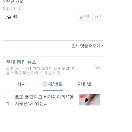
인덕션 개꿀
5시간 전 | 신고
43
485
5
전체 댓글 더보기 >
전체 랭킹 뉴스
>
오후 6시 ~ 8시 까지 집계한 조회수입니다.
총 누적수와는 다를 수 있습니다.
시사
경제/생활
연령별
로또 틀렸다고 버리지마라! "용
1
지뒷면"에 있는...
53,255
내 소득이 적더라도 저금리로
대출을 받는...