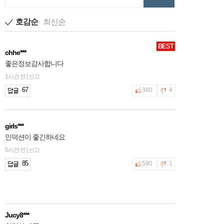
호감순
최신순
BEST
chhe***
좋은정보감사합니다
1시간 전 | 신고
67
380
4
girls***
인덕션이 좋긴하네요
5시간 전 | 신고
85
590
1
Jucy8***