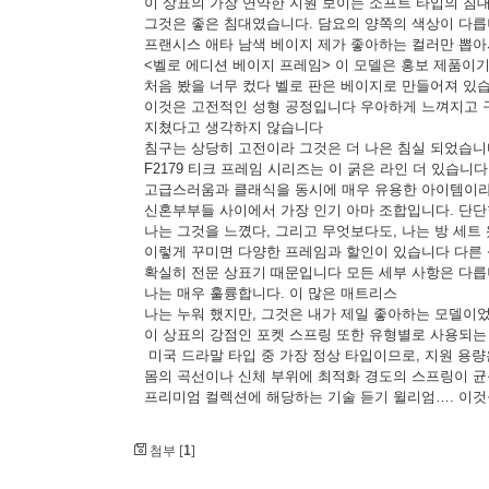
이 상표의 가장 연약한 지원 보이는 소프트 타입의 침대
그것은 좋은 침대였습니다. 담요의 양쪽의 색상이 다릅
프랜시스 애타 남색 베이지 제가 좋아하는 컬러만 뽑아
<벨로 에디션 베이지 프레임> 이 모델은 홍보 제품이
처음 봤을 너무 컸다 벨로 판은 베이지로 만들어져 있
이것은 고전적인 성형 공정입니다 우아하게 느껴지고 
지쳤다고 생각하지 않습니다
침구는 상당히 고전이라 그것은 더 나은 침실 되었습니다
F2179 티크 프레임 시리즈는 이 굵은 라인 더 있습니다
고급스러움과 클래식을 동시에 매우 유용한 아이템이
신혼부부들 사이에서 가장 인기 아마 조합입니다. 단단
나는 그것을 느꼈다, 그리고 무엇보다도, 나는 방 세트
이렇게 꾸미면 다양한 프레임과 할인이 있습니다 다른 
확실히 전문 상표기 때문입니다 모든 세부 사항은 다릅
나는 매우 훌륭합니다. 이 많은 매트리스
나는 누워 했지만, 그것은 내가 제일 좋아하는 모델이
이 상표의 강점인 포켓 스프링 또한 유형별로 사용되는
미국 드라말 타입 중 가장 정상 타입이므로, 지원 용량
몸의 곡선이나 신체 부위에 최적화 경도의 스프링이 
프리미엄 컬렉션에 해당하는 기술 듣기 윌리엄…. 이것
1
첨부 [
]