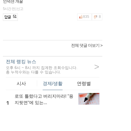
인덕션 개꿀
5시간 전 | 신고
51
835
8
전체 댓글 더보기 >
전체 랭킹 뉴스
>
오후 6시 ~ 8시 까지 집계한 조회수입니다.
총 누적수와는 다를 수 있습니다.
시사
경제/생활
연령별
로또 틀렸다고 버리지마라! "용
1
지뒷면"에 있는...
49,733
내 소득이 적더라도 저금리로
대출을 받는...