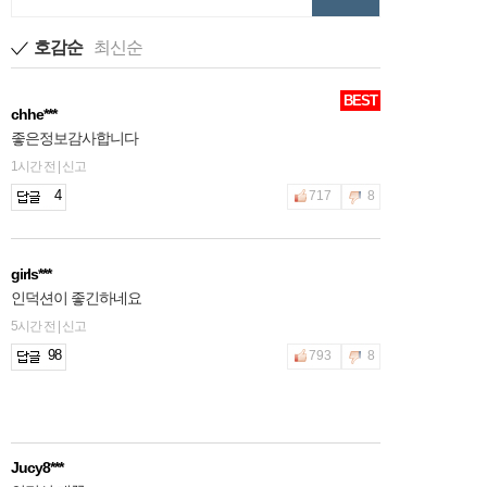
호감순
최신순
BEST
chhe***
좋은정보감사합니다
1시간 전 | 신고
4
717
8
girls***
인덕션이 좋긴하네요
5시간 전 | 신고
98
793
8
Jucy8***